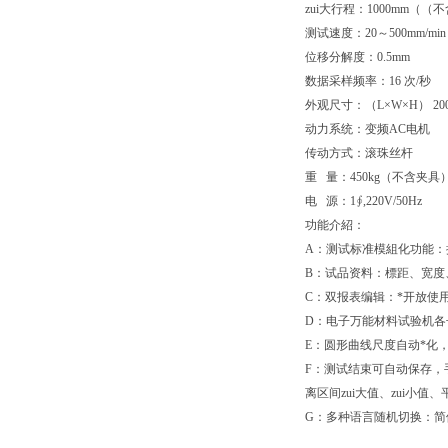
zui大行程：1000mm（
测试速度：20～500mm/m
位移分解度：0.5mm
数据采样频率：16 次/秒
外观尺寸：（L×W×H） 2000
动力系统：变频AC电机
传动方式：滚珠丝杆
重 量：450kg（不含夹具
电 源：1∮,220V/50Hz
功能介紹：
A：测试标准模組化功能：提
B：试品资料：標距、宽度
C：双报表编辑：*开放使
D：电子万能材料试验机各
E：圆形曲线尺度自动*化
F：测试结束可自动保存，
离区间zui大值、zui小值
G：多种语言随机切换：简