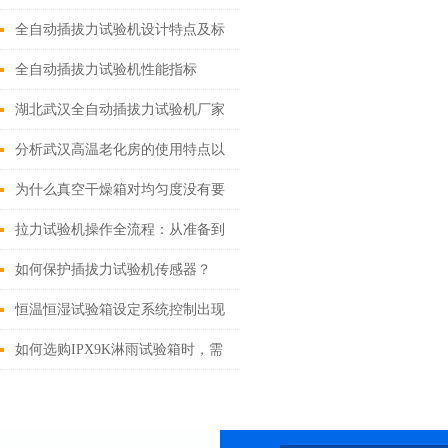
的功能
全自动插拔力试验机设计特点及标
配
全自动插拔力试验机性能指标
湖北武汉全自动插拔力试验机厂家
分析武汉高温老化房的使用特点以
及日常维护保养
为什么真空干燥箱对均匀度没有要
求
拉力试验机操作全流程：从准备到
维护的标准化指南
如何保护插拔力试验机传感器？
恒温恒湿试验箱设定系统控制出现
的异常现象
如何选购IPX9K淋雨试验箱时，需
要考虑哪些重要因素？