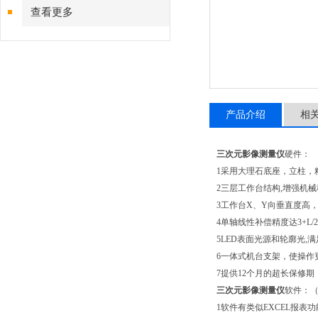
查看更多
产品介绍
相
三次元影像测量仪
硬件：
1采用大理石底座，立柱，
2三层工作台结构,增强机械
3工作台X、Y向垂直度高
4单轴线性补偿精度达3+L/2
5LED表面光源和轮廓光,
6一体式机台支架，使操作
7提供12个月的超长保修
三次元影像测量仪
软件：（
1软件有类似EXCEL报表