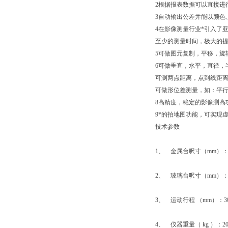
2根据报表数据可以直接进行SPC数
3自动输出公差并能以颜色
4在影像测量行业*引入了
至少的测量时间，极大的
5可做图元复制，平移，旋
6可做垂直，水平，直径，
可测两点距离，点到线距
可做形位差测量，如：平
8高精度，稳定的影像测高功
9*的拍地图功能，可实现
技术参数
1、 金属台呎寸（mm）：51
2、 玻璃台呎寸（mm）：36
3、 运动行程 （mm）：300
4、 仪器重量（ kg ）：2