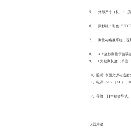
5、 外形尺寸（长）×（宽） ×
6、 摄影机：彩色1/3"CC
7、 测量与瞄准系统，视频总倍
8、 X.Y坐标测量示值误差≤（
9、 L为被测长度（单位：
10、照明: 表面光源与透射
11、电源: 220V（AC） , 50
12、导轨：日本精密导轨
仪器用途