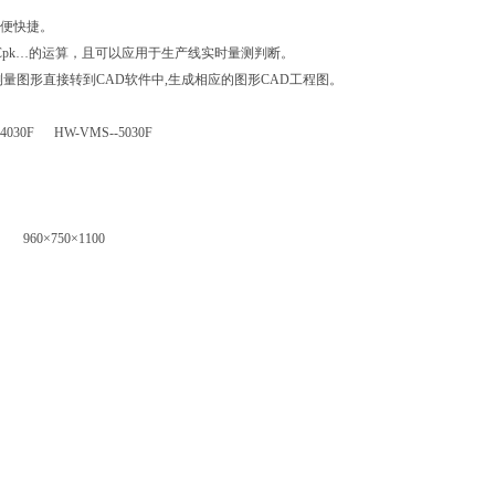
方便快捷。
P、Cpk…的运算，且可以应用于生产线实时量测判断。
测量图形直接转到CAD软件中,生成相应的图形CAD工程图。
4030F HW-VMS--5030F
6 960×750×1100