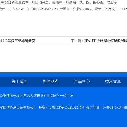
能：标配自动测量软件，可自动寻边、去毛刺，可测贴、线、圆、圆心距、摆正等
 1、VMS-1510F/2010F/2515F/3020F放置台：负载≧300Kg，尺寸（长宽高）：1120
-1013武汉三坐标测量仪
下一篇：
HW-TH-80A湖北恒温恒湿
关于我们
新闻动态
产品中心
技术文章
经济技术开发区东风大道枫树产业园A区一楼厂房
安德信检测设备有限公司 备案号：
鄂ICP备15021322号-4
总访问量：578901
站点地