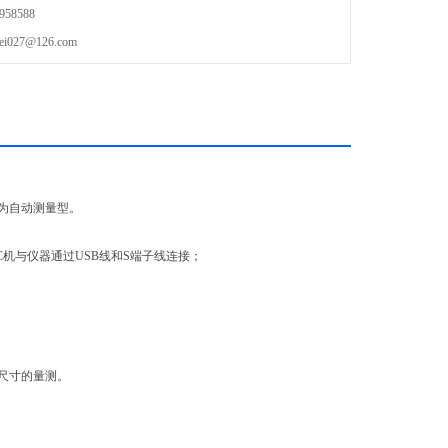
58588
27@126.com
进为自动测量型。
C机与仪器通过USB线和S端子线连接；
尺寸的量测。