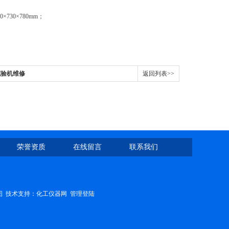
×730×780mm；
试验机维修
返回列表>>
荣誉资质
在线留言
联系我们
图
技术支持：
化工仪器网
管理登陆