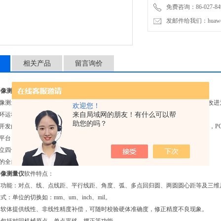
免费咨询：86-027-849
发邮件给我们：huawei0
相关产品
留言询价
影像测量仪
产品特点
影像测量仪是由手动JTVMS影像测量仪改进而成，在具备高精度，高性能的基础上改
欢迎您！
闭环运动控制，电机在高速运动时具有精确的定位以及运动时的稳定性；
来自局域网的朋友！有什么可以帮
助您的吗？
司开发的嵌入式模块控制电机，提高了电机响应速度，还简化了仪器与PC机的 接口，P
石平台，外观简洁大方；
独立四十八组光源组成，每一组均为恒流源驱动，连续可调；
的全自动测量软件QuickMeasuring，极大的提高测量效率。
影像测量仪
软件特点：
量测功能：对点、线、点线距、平行线距、角度、弧、多点回归圆、两圆圆心距等及三维
方式：单位的切换如：mm、um、inch、mil。
正：软体提供线性、非线性精度补偿，可随时校验硬体准确度，修正精度不良现象。