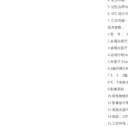
4. 定位功
5. 记忆点
6. SPC
7. 汇出功
技术参数：
1.型 号： HW
2.金属台面尺寸(
3.玻璃台面尺寸(
4.运动行程(mm
5.外形尺寸(mm)
6.Z轴升降行程
7.X、Y、Z数
8.X、Y坐标示
9.影像系统：
10.双焦物镜倍率
11.影像放大率
12.表面光
14.电源：220
15.工作环境：温度