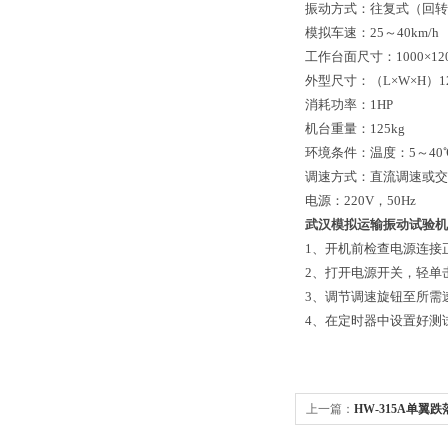
振动方式：往复式（回转
模拟车速：25～40km/h
工作台面尺寸：1000×12
外型尺寸：（L×W×H）125
消耗功率：1HP
机台重量：125kg
环境条件：温度：5～40
调速方式：直流调速或交
电源：220V，50Hz
武汉模拟运输振动试验机
1、开机前检查电源连接
2、打开电源开关，轻单
3、调节调速旋钮至所需
4、在定时器中设置好测
上一篇：
HW-315A单翼