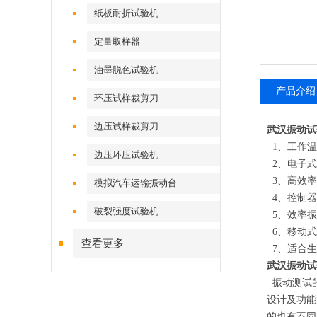
纸板耐折试验机
定量取样器
油墨脱色试验机
产品介绍
环压试样裁剪刀
边压试样裁剪刀
武汉振动试
1、工作温度
边压环压试验机
2、电子式
3、高效率
模拟汽车运输振动台
4、控制器
破裂强度试验机
5、效率振
6、移动式
查看更多
7、适合生
武汉振动试
振动测试的
设计及功能
的也有不同