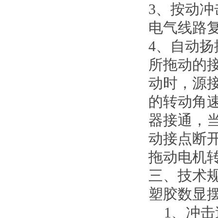
3、按动
电气线路
4、自动
所拖动的
动时，源
的转动角
器接通，
动接点断
拖动电机
三、
技术
塑胶数显
1、冲击速度