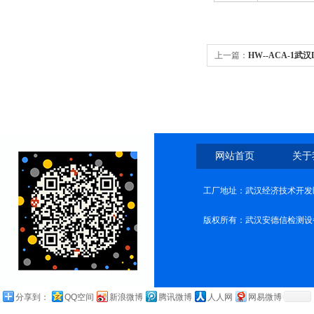
上一篇：
HW--ACA-1武
网站首页
关于
工厂地址：武汉经济技术开发
版权所有：武汉安德信检测设
分享到：
QQ空间
新浪微博
腾讯微博
人人网
网易微博