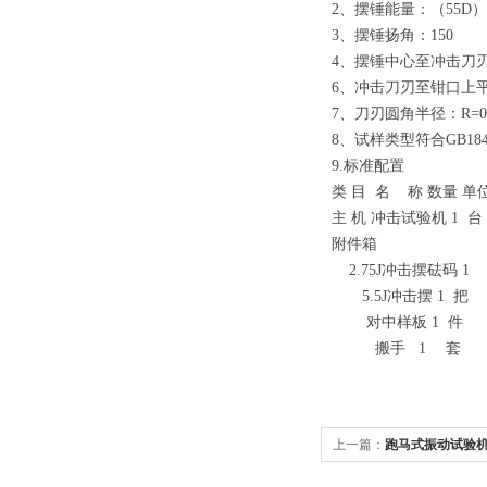
2、摆锤能量：（55D）2.7
3、摆锤扬角：150
4、摆锤中心至冲击刀刃
6、冲击刀刃至钳口上平
7、刀刃圆角半径：R=0.
8、试样类型符合GB1843
9.标准配置
类 目 名 称 数量 单
主 机 冲击试验机 1 台
附件箱
2.75J冲击摆砝码 1
5.5J冲击摆 1 把
对中样板 1 件
搬手 1 套
上一篇：
跑马式振动试验