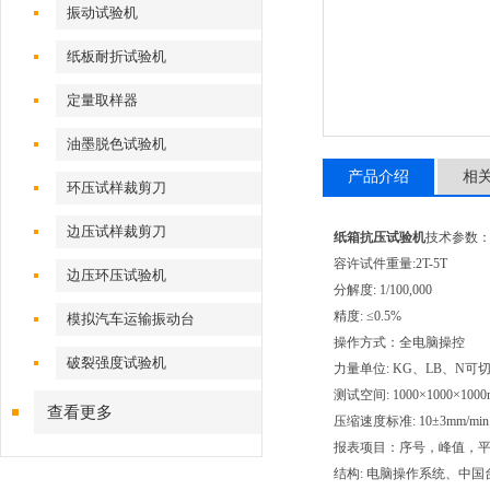
振动试验机
纸板耐折试验机
定量取样器
油墨脱色试验机
产品介绍
相
环压试样裁剪刀
边压试样裁剪刀
纸箱抗压试验机
技术参数
容许试件重量:2T-5T
边压环压试验机
分解度: 1/100,000
精度: ≤0.5%
模拟汽车运输振动台
操作方式：全电脑操控
破裂强度试验机
力量单位: KG、LB、N可
测试空间: 1000×1000×100
查看更多
压缩速度标准: 10±3mm/min
报表项目：序号，峰值，
结构: 电脑操作系统、中