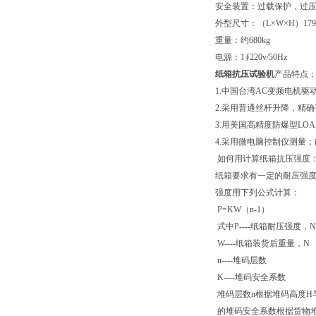
安全装置：过载保护，过
外型尺寸：（L×W×H）1795×
重量：约680kg
电源：1∮220v/50Hz
纸箱抗压试验机
产品特点
1.中国台湾AC变频电机驱
2.采用普通丝杆升降，精
3.用美国高精度防爆型LOAD
4.采用微电脑控制仪测
如何用计算纸箱抗压强度
纸箱要求有一定的耐压强度
强度用下列公式计算：
P=KW（n-1）
式中P----纸箱耐压强度，N
W----纸箱装货后重量，N
n----堆码层数
K----堆码安全系数
堆码层数n根据堆码高度H与
的堆码安全系数根据货物