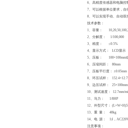
6、高精度传感器和电脑控
7、可以根据单位要求，自
8、可以实现手动、自动双
技术参数：
1、容量： 10,20,50,100,
2、分解度： 1/100,000
3、精度： ≤0.5%
4、显示方式： LCD显示
5、压板： 100×100
6、压缩间距： 80mm
7、压板平行度： ±0.05mm
8、环压试样： 152.4×12.
9、边压试样： 25×100mm
10、测试速度： 12.7mm/mi
11、马力： 1/8HP
12、外型尺寸： (L×W×H)57
13、重 量： 48kg
14、电 源： 1∮，AC220V,
注意事项：