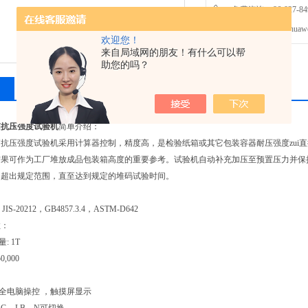
免费咨询：86-027-849
发邮件给我们：huawei0
欢迎您！
来自局域网的朋友！有什么可以帮
助您的吗？
相关产品
留言询价
箱抗压强度试验机
简单介绍：
抗压强度试验机采用计算器控制，精度高，是检验纸箱或其它包装容器耐压强度zui
结果可作为工厂堆放成品包装箱高度的重要参考。试验机自动补充加压至预置压力并保
不超出规定范围，直至达到规定的堆码试验时间。
，JIS-20212，GB4857.3.4，ASTM-D642
数：
: 1T
0,000
：全电脑操控 ，触摸屏显示