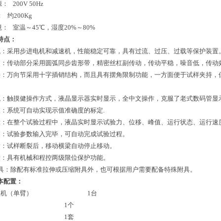
源：
200V 50Hz
：
约200Kg
境：
室温～45℃，湿度20%～80%
特点：
统：采用步进电机和减速机，性能稳定可靠，具有过流、过压、过载等保护装置。调速
构：传动部分采用圆弧同步齿形带，精密丝杠副传动，传动平稳，噪音低，传动
接：万向节采用十字插销结构，而且具有摆角限制功能，一方面便于试样夹持，
统：触摸健操作方式，液晶显示器实时显示，全中文操作，克服了老式数码管显
定：系统可自动实现示值准确度的标定.
示：在整个试验过程中，液晶实时显示试验力、位移、峰值、运行状态、运行速
制：试验参数输入完毕，可自动完成试验过程。
断：试样断裂后，移动横梁自动停止移动。
护：具有机械和程控两级限位保护功能。
附具：除配有标准拉伸或压缩附具外，也可根据用户需要配备特殊附具。
本配置：
主机（单臂）
1
台
1
个
1
套