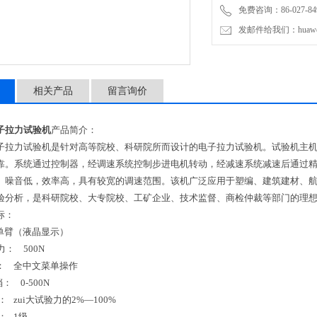
免费咨询：86-027-849
发邮件给我们：huawei0
相关产品
留言询价
子拉力试验机
产品简介：
子拉力试验机是针对高等院校、科研院所而设计的电子拉力试验机。试验机主
靠。系统通过控制器，经调速系统控制步进电机转动，经减速系统减速后通过
、噪音低，效率高，具有较宽的调速范围。该机广泛应用于塑编、建筑建材、
验分析，是科研院校、大专院校、工矿企业、技术监督、商检仲裁等部门的理
标：
单臂（液晶显示）
验力：
500N
：
全中文菜单操作
档：
0-500N
围：
zui大试验力的2%—100%
别：
1
级