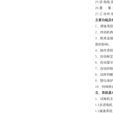
25.供 电电 
26.重
量
27.工 作环 
主要功能及
1、调速系
2、传动机
3、附具连
器的影响。
4、操作系
5、自动标
6、自动显
7、自动控
8、试样判
9、限位保
10、特殊
五、系统基
1、试验机
1.1步进电机
1.2减速系统