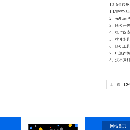
1.3负荷传
1.4精密丝
2、光电编
3、限位开
4、操作仪
5、拉伸附
6、随机工
7、电源连
8
、技术资
上一篇：
TS
网站首页