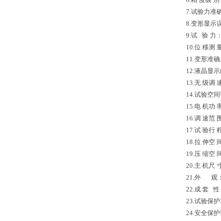
7.试验力准
8.变形显示
9.试
验 力
10.位 移测 
11.变形准
12.液晶
13.无 级调 
14.试验
15.电 机功 
16.调 速范 
17.试 验行 
18.拉 伸空 
19.压 缩空 
20.主 机尺 
21.外
观
22.成
套
性
23.试验保
24.安全保