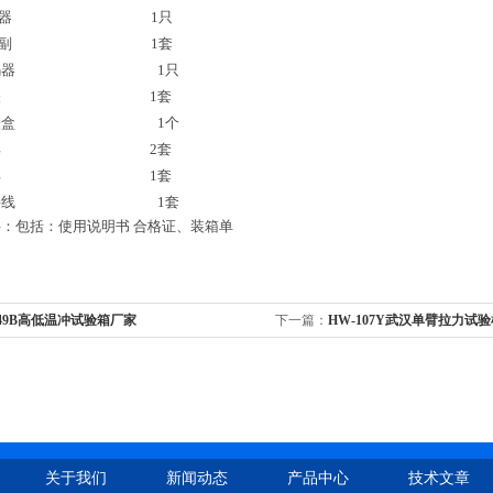
感器
1
只
杠副
1
套
码器
1
只
关
1
套
表盒
1
个
具
2
套
具
1
套
接线
1
套
料：包括：使用说明书
合格证、装箱单
/49B高低温冲试验箱厂家
下一篇：
HW-107Y武汉单臂拉力试
关于我们
新闻动态
产品中心
技术文章