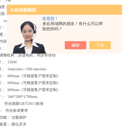
确度：
优于示值的±1%
误差：
≤±（50+0.15L）
欢迎您！
：
zui小分辨力0.01N
来自局域网的朋友！有什么可以帮
量：
分辨率为0.01mm
助您的吗？
确度：
优于±1%
显示内容：试验力、位移、峰值、运行状态、运行速度等
速：
采用直流步进电机及控制系统
空间调整机构：步进电机，同步带传动
率：
150W
围：
1mm/min~~500 mm/min
程：
600mm
（可根据客户需求定制）
间：
600mm
（可根据客户需求定制）
间：
600mm
（可根据客户需求定制）
寸：
540*280*1700mm
：
符合国家GB/T2611标准
：
符合标准要求
护功能：
过载保护
护装置：
限位开关