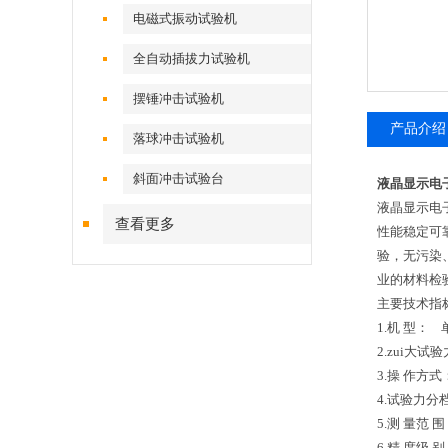
电磁式振动试验机
全自动插拔力试验机
摆锤冲击试验机
产品介绍
落球冲击试验机
斜面冲击试验台
液晶显示电
液晶显示电
查看更多
性能稳定可
验，无污染
业的材料检
主要技术指
1.机 型：
2.zui大试
3.操 作方式
4.试验力分
5.测 量范 
6.精 度级 