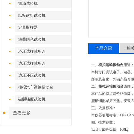
振动试验机
纸板耐折试验机
定量取样器
油墨脱色试验机
产品介绍
相
环压试样裁剪刀
边压试样裁剪刀
一、
模拟运输振动台
用途
本机专门测试电子、电器
边压环压试验机
影响及变化，外销产品可
二、
模拟运输振动台
原理
模拟汽车运输振动台
本产品的特点是价格低廉，
破裂强度试验机
型槽钢配减振胶垫，安装
三、依据标准：
查看更多
本仪器引用标准：EN71 ANS
四、
技术参数：
1.zui大试验负载 100kg