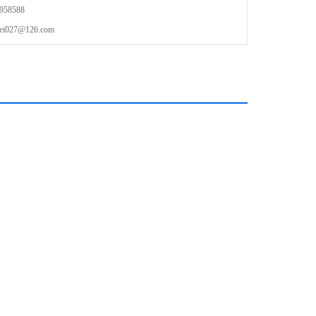
58588
27@126.com