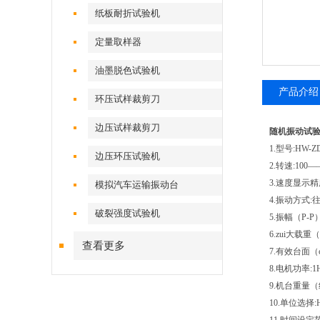
纸板耐折试验机
定量取样器
油墨脱色试验机
产品介绍
环压试样裁剪刀
边压试样裁剪刀
随机振动试
1.型号:HW-ZD
边压环压试验机
2.转速:100
3.速度显示精
模拟汽车运输振动台
4.振动方式
破裂强度试验机
5.振幅（P-P
6.zui大载重（
查看更多
7.有效台面（cm
8.电机功率:1
9.机台重量（约
10.单位选