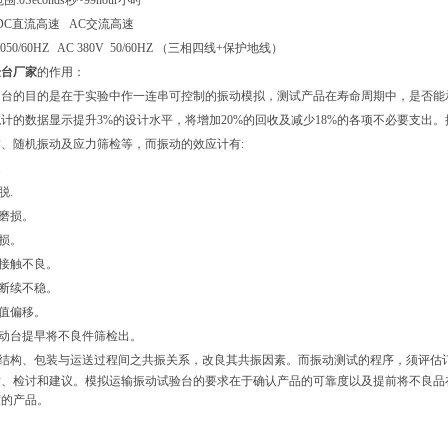
:0Seconds秒~99hour小时
:DC直流高速 AC交流高速
2050/60HZ AC 380V 50/60HZ （三相四线+保护地线）
验台厂家
的作用：
动台的目的是在于实验中作一连串可控制的振动模拟，测试产品在寿命周期中，是否能
计的数据显示提升3%的设计水平，将增加20%的回收及减少18%的各项不必要支出
、随机振动及应力筛检等，而振动的效应计有:
.
脱.
的磨损。
破损。
之接触不良。
及断续不稳。
准值偏移。
振动台提早将不良件筛检出。
结构、包装与运送过程间之共振关系，改良其共振因素。而振动测试的程序，须评估订
估、检讨和建议。模拟运输振动试验台的要求在于确认产品的可靠度以及提前将不良品
度的产品。