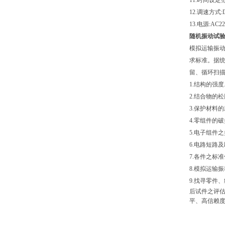
11.时间设定范围
12.调速方式
13.电源:AC2
随机振动试
模拟运输振
求标准。据统
留、循环扫描
1.结构的强度
2.结合物的松
3.保护材料
4.零组件的
5.电子组件
6.电路短路
7.各件之标
8.模拟运输
9.
找寻零件、
后试件之评
平、高信赖