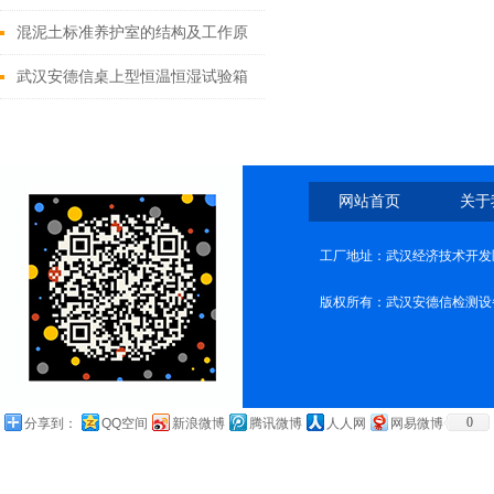
混泥土标准养护室的结构及工作原
理
武汉安德信桌上型恒温恒湿试验箱
关键设计要素与性能优势
网站首页
关于
工厂地址：武汉经济技术开发
版权所有：武汉安德信检测设
0
分享到：
QQ空间
新浪微博
腾讯微博
人人网
网易微博