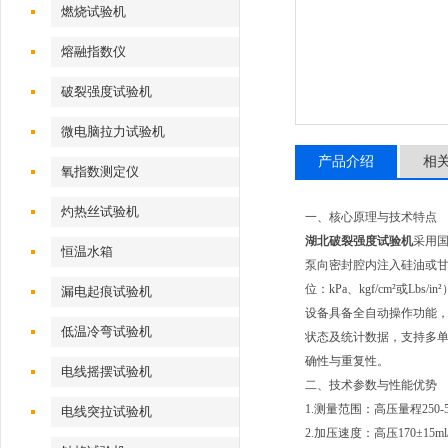
燃烧试验机
熔融指数仪
破裂强度试验机
微电脑拉力试验机
产品介绍
相
氧指数测定仪
灼热丝试验机
一、核心原理与技术特点
湖北破裂强度试验机
采用国
恒温水箱
泵向密封腔内注入硅油或
位：kPa、kgf/cm²或Lbs/in
漏电起痕试验机
设备具备全自动操作功能
低温冷弯试验机
状态及统计数据，支持多单位
确性与重复性。
电线摇摆试验机
二、技术参数与性能优势
1.测量范围：高压量程250-
电线突拉试验机
2.加压速度：高压170±15ml