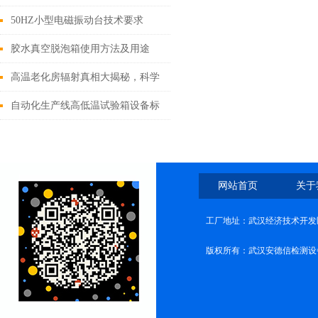
50HZ小型电磁振动台技术要求
胶水真空脱泡箱使用方法及用途
高温老化房辐射真相大揭秘，科学
解析“热环境”下的安全边界
自动化生产线高低温试验箱设备标
准
网站首页
关于
工厂地址：武汉经济技术开发
版权所有：武汉安德信检测设