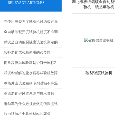
湖北纸板纸箱破全自动裂
RELEVANT ARTICLES
验机，纸品爆破机
在使用破裂强度试验机时纸板过厚
如何调试
全自动破裂强度试验机精度不准调
试方法
武汉全自动破裂强度试验机测定的
原理及结构
紫外老化试验箱使用的必要性
衡量高低温试验箱是否符合国标Z
重要的系统制冷系统
破裂强度试验机
武汉华威解答盐水喷雾试验机故障
怎么解决
冷热冲击试验箱制冷剂泄漏不降温
如何维修
高温老化房风道系统与技术参数
电动车为什么必须要做高低温测试
拉力试验机夹具对材料的要求