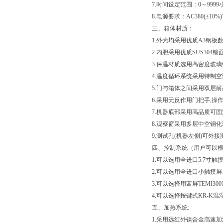
7.时间设定范围：0～9999
8.电源要求：AC380(±10%
三、
箱体材质：
1.外壳均采用优质A3钢板
2.内胆采用优质SUS304镜
3.保温材质选用高密度玻璃纤
4.温度循环系统采用特制
5.门与箱体之间采用双层
6.采用无反作用门把手,操作
7.机器底部采用高品质可固
8.观察窗采用多层中空钢化
9.测试孔(机器左侧)可外
四、控制系统（用户可以
1.可以选用全进口5.7寸触摸
2.可以选用全进口小触摸屏1
3.可以选择用蓝屏TEMI3
4.可以选择按键式KR-K
五、加热系统:
1.采用远红外镍合金高速加