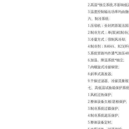
2.高温*独立系统,不影响低
3.温度控制输出功率均由微
六、制冷系统:
1.压缩机：全封闭原装法国
2.制冷方式：单(双)机制冷(
3.冷凝方式：强制风冷却;
4.制冷剂：R404A、R23(环
5.系统管路均作通气加压48
6.加温、降温系统*独立;
7.内螺旋式冷媒铜管;
8.斜率式蒸发器;
9.干燥过滤器、冷媒流量
七、高低温试验箱保护系统
1.风机过热保护;
2.整体设备欠相/逆相保护;
3.制冷系统过载保护;
4.制冷系统超压保护;
5.整体设备定时;