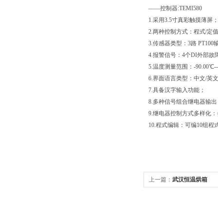
——控制器:TEMI580
1.采用3.5寸真彩触摸薄屏
2.两种控制方式：程式/定
3.传感器类型：3路 PT1
4.报警信号：4个DI外部
5.温度测量范围：-90.00℃--
6.界面语言类型：中文/英
7.具备汉字输入功能；
8.多种信号组合继电器输出，
9.继电器控制方式多样化
10.程式编辑：可编10组程式，
上一篇：
武汉恒温烘箱