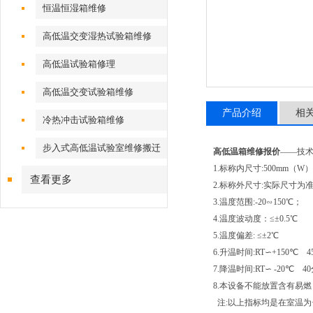
恒温恒湿箱维修
高低温交变湿热试验箱维修
高低温试验箱修理
高低温交变试验箱维修
产品介绍
相
冷热冲击试验箱维修
步入式高低温试验室维修搬迁
高低温箱维修报价
——技
1.标称内尺寸:500mm（W）*
查看更多
2.标称外尺寸:实际尺寸为
3.温度范围:-20∽150℃；
4.温度波动度：≤±0.5℃
5.温度偏差: ≤±2℃
6.升温时间:RT∽+150℃ 
7.降温时间:RT∽ -20℃ 4
8.本设备不能放置含有易
注:以上指标均是在室温为+