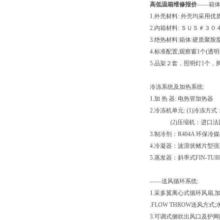
高低温箱维修报价
——箱体
1.外壳材料: 外壳均采用
2.内箱材料: ＳＵＳ＃３
3.绝热材料:箱体:硬质聚胺
4.标准配置;观察窗1个(
5.品架２套，照明灯1个，
冷冻系统及加热系统:
1.加 热 器: 电热管加热器
2.冷冻机单元: (1)冷冻
(2)压缩机：进口法国
3.制冷剂：R404A 环保冷
4.冷凝器：波浪状鳍片型
5.蒸发器：斜率式FIN-TUB
——送风循环系统:
1.采多翼离心式循环风扇,
.FLOW THROW送风方
3.可调式侧吹出风口及护网