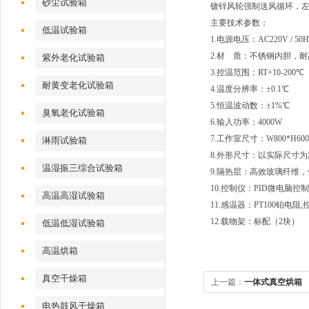
砂尘试验箱
镀锌风轮强制送风循环，左
主要技术参数：
低温试验箱
1.电源电压：AC220V / 50H
2.材 质：不锈钢内胆，
紫外老化试验箱
3.控温范围：RT+10-200℃
耐黄变老化试验箱
4.温度分辨率：±0.1℃
5.恒温波动数：±1%℃
臭氧老化试验箱
6.输入功率：4000W
7.工作室尺寸：W800*H600
淋雨试验箱
8.外形尺寸：以实际尺寸为
温湿振三综合试验箱
9.隔热层：高效玻璃纤维
10.控制仪：PID微电脑
高温高湿试验箱
11.感温器：PT100铂电阻
12.载物架：标配（2块）
低温低湿试验箱
高温烘箱
真空干燥箱
上一篇：
一体式真空烘箱
电热鼓风干燥箱