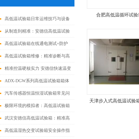
合肥高低温循环试验
高低温试验箱日常运维技巧与设备
延寿、精准度保障方案
从制造到精准：安德信高低温试验
箱，筑牢数据可信防线
高低温试验箱在线通电测试+防护
观察窗加装，必看注意事项
高低温试验箱维修：精准诊断与高
效修复指南
精准控温硬核实力 安德信快速温变
试验箱赋能多行业可靠性测试
ADX-DGW系列高低温试验箱箱体
结构暗藏哪些机关？
汽车传感器恒温恒湿试验箱常见问
天津步入式高低温试验
题解答
极限环境的模拟者：高低温试验箱
操作规程详解
武汉安德信高低温试验箱：精准高
效，帮研发质检省心降本
高低温湿热交变试验箱安全操作指