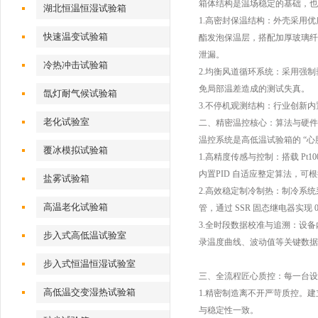
箱体结构是温场稳定的基础，也
湖北恒温恒湿试验箱
1.高密封保温结构：外壳采用
快速温变试验箱
酯发泡保温层，搭配加厚玻璃纤维
泄漏。
冷热冲击试验箱
2.均衡风道循环系统：采用强
免局部温差造成的测试失真。
氙灯耐气候试验箱
3.不停机观测结构：行业创新
老化试验室
二、精密温控核心：算法与硬件
温控系统是高低温试验箱的 “
覆冰模拟试验箱
1.高精度传感与控制：搭载 Pt1
内置PID 自适应整定算法，可
盐雾试验箱
2.高效稳定制冷制热：制冷系
高温老化试验箱
管，通过 SSR 固态继电器实现
3.全时段数据校准与追溯：设备
步入式高低温试验室
录温度曲线、波动值等关键数据
步入式恒温恒湿试验室
三、全流程匠心质控：每一台设
高低温交变湿热试验箱
1.精密制造离不开严苛质控。建
与稳定性一致。