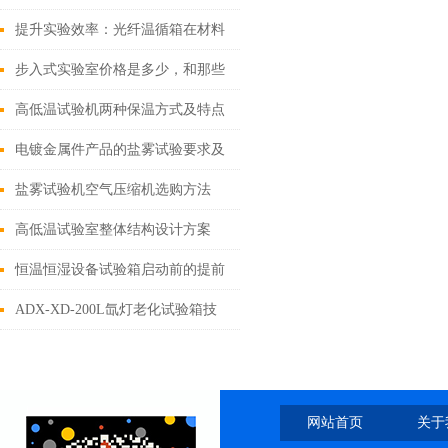
器详解
提升实验效率：光纤温循箱在材料
研究中的应用
步入式实验室价格是多少，和那些
技术要求有关
高低温试验机两种保温方式及特点
电镀金属件产品的盐雾试验要求及
方法
盐雾试验机空气压缩机选购方法
高低温试验室整体结构设计方案
恒温恒湿设备试验箱启动前的提前
准备程序流程
ADX-XD-200L氙灯老化试验箱技
术规格书
网站首页
关于