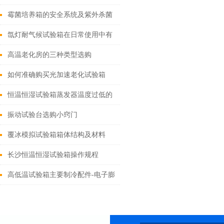
性
霉菌培养箱的安全系统及紫外杀菌
系统
氙灯耐气候试验箱在日常使用中有
三大特点
高温老化房的三种类型选购
如何准确购买光加速老化试验箱
恒温恒湿试验箱蒸发器温度过低的
原因
振动试验台选购小窍门
覆冰模拟试验箱箱体结构及材料
长沙恒温恒湿试验箱操作规程
高低温试验箱主要制冷配件-电子膨
胀阀