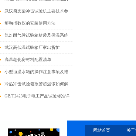
操着注意
武汉简支梁冲击试验机主要技术参
数介绍
熔融指数仪的安装使用方法
氙灯耐气候试验箱材质及保温系统
武汉高低温试验箱厂家出货忙
高温老化房材料配置清单
小型恒温水箱的操作注意事项及维
修保养
冷热冲击试验箱报警超温该如何解
决？
GB/T2423电子电工产品试验标准详
细介绍
网站首页
关于