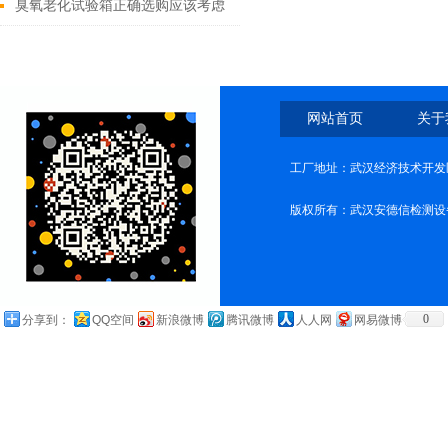
能考核的介绍
臭氧老化试验箱正确选购应该考虑
哪些因素
网站首页
关于
工厂地址：武汉经济技术开发
版权所有：武汉安德信检测设
0
分享到：
QQ空间
新浪微博
腾讯微博
人人网
网易微博