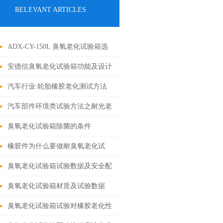
RELEVANT ARTICLES
ADX-CY-150L 臭氧老化试验箱选
购选指南：从尺寸到精准参数
安德信臭氧老化试验箱功能及设计
方案
汽车行业:轮胎橡胶老化测试方法
汽车部件环境类试验方法之耐光老
化试验介绍
臭氧老化试验箱除菌的条件
橡胶件为什么要做耐臭氧老化试
验？
臭氧老化试验箱试验数据及安全配
置
臭氧老化试验箱材质及试验数据
臭氧老化试验箱试验对橡胶老化性