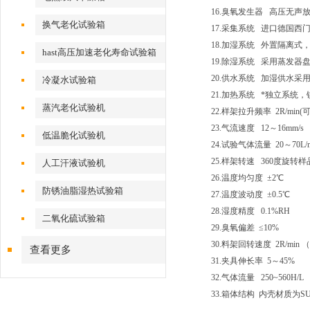
16.臭氧发生器 高压无声
换气老化试验箱
17.采集系统 进口德国西
18.加湿系统 外置隔离
hast高压加速老化寿命试验箱
19.除湿系统 采用蒸发器
20.供水系统 加湿供水
冷凝水试验箱
21.加热系统 *独立系统
蒸汽老化试验机
22.样架拉升频率 2R/min(
23.气流速度 12～16mm/s
低温脆化试验机
24.试验气体流量 20～70L/m
25.样架转速 360度旋转
人工汗液试验机
26.温度均匀度 ±2℃
防锈油脂湿热试验箱
27.温度波动度 ±0.5℃
28.湿度精度 0.1%RH
二氧化硫试验箱
29.臭氧偏差 ≤10%
30.料架回转速度 2R/min
查看更多
31.夹具伸长率 5～45%
32.气体流量 250~560H/L
33.箱体结构 内壳材质为