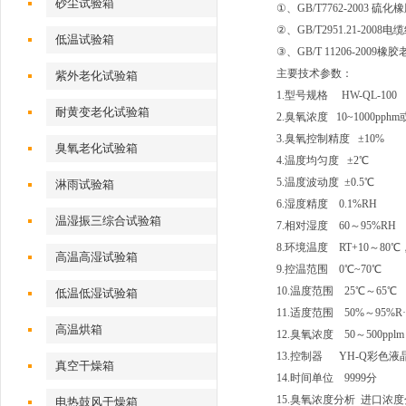
砂尘试验箱
①、GB/T7762-2003
②、GB/T2951.21-2
低温试验箱
③、GB/T 11206-200
主要技术参数：
紫外老化试验箱
1.型号规格 HW-QL-100 
耐黄变老化试验箱
2.臭氧浓度 10~1000pph
3.臭氧控制精度 ±10%
臭氧老化试验箱
4.温度均匀度 ±2℃
5.温度波动度 ±0.5℃
淋雨试验箱
6.湿度精度 0.1%RH
温湿振三综合试验箱
7.相对湿度 60～95%RH
8.环境温度 RT+10～80℃，
高温高湿试验箱
9.控温范围 0℃~70℃
10.温度范围 25℃～65℃
低温低湿试验箱
11.适度范围 50%～95%R
高温烘箱
12.臭氧浓度 50～500pplm 
13.控制器 YH-Q彩色
真空干燥箱
14.时间单位 9999分
15.臭氧浓度分析 进口浓度
电热鼓风干燥箱