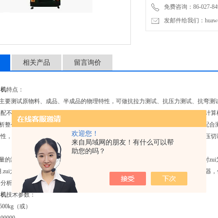
免费咨询：86-027-849
发邮件给我们：huawei0
相关产品
留言询价
力机
特点：
机主要测试原物料、成品、半成品的物理特性，可做抗拉力测试、抗压力测试、抗弯测
搭配不同的夹具、配件、两点延伸器、荷重元进行各种的测试，可单机操作或连接计算
分析整个测试的结果，例如伸长量、应力、应变、破坏值、平均值等。拉力机亦可配合
欢迎您！
特性，如拉力、抗压、抗弯、疲劳、剥离力、弯折等等。另备有试片制作设备如空压切
来自局域网的朋友！有什么可以帮
助您的吗？
容量的测试空间，让操作者有更大的使用范围，尤其原料与成品测试时力量差距大时zu
使用.zui大测试力为50KN，长行程且具有两个测试空间，可安装两个不同容量的感
的分析测试。
力机
技术参数：
500kg（或）