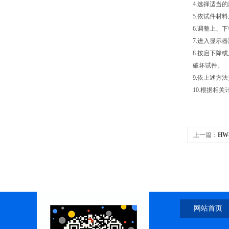
4.选择适当
5.依试件材
6.调整上、
7.进入显示
8.按启下降
破坏试件。
9.依上述方
10.根据相
上一篇：
HW
网站首页