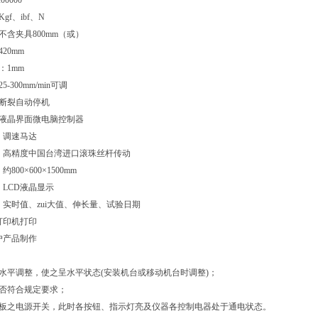
00000
gf、ibf、N
不含夹具800mm（或）
20mm
：1mm
5-300mm/min可调
：断裂自动停机
：液晶界面微电脑控制器
源：调速马达
式：高精度中国台湾进口滚珠丝杆传动
800×600×1500mm
：LCD液晶显示
目：实时值、zui大值、伸长量、试验日期
型打印机打印
客户产品制作
作水平调整，使之呈水平状态(安装机台或移动机台时调整)；
是否符合规定要求；
面板之电源开关，此时各按钮、指示灯亮及仪器各控制电器处于通电状态。