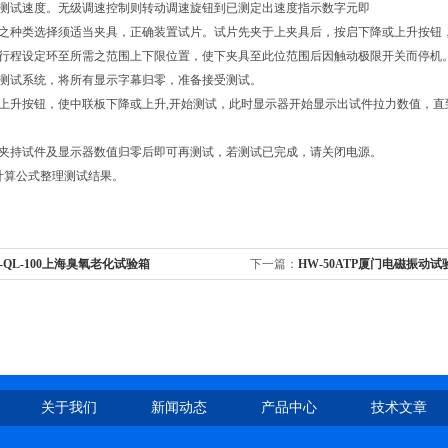
的测试速度。无级调速控制则转动调速旋钮到已测定出速度指示数字元即
料之种类选择须适当夹具，正确装置试片。试片先夹于上夹具后，按启下降或上升按钮
下行程设定环至所需之范围上下限位置，使下夹具至此位范围后因触动极限开关而停机
器测试系统，将所有显示字幕归零，准备接受测试。
或上升按钮，使中联板下降或上升,开始测试，此时显示器开始显示出试件拉力数值，直到
法夹持试件及显示器数值归零后即可再测试，若测试已完成，请关闭电源。
关计算公式整理测试结果。
-QL-100上海臭氧老化试验箱
下一篇：
HW-50ATP厦门电磁振动试
关于我们
新闻动态
产品中心
技术文章