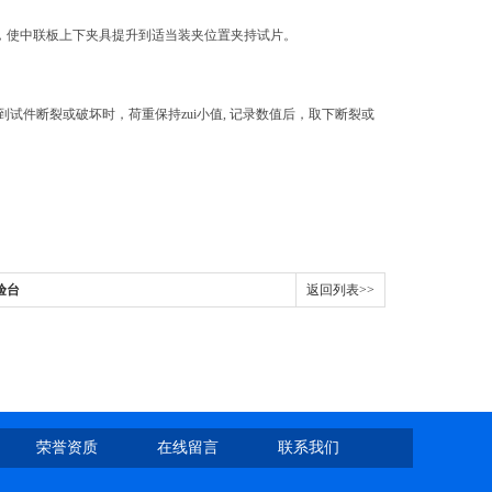
，使中联板上下夹具提升到适当装夹位置夹持试片。
。
试件断裂或破坏时，荷重保持zui小值, 记录数值后，取下断裂或
验台
返回列表>>
荣誉资质
在线留言
联系我们