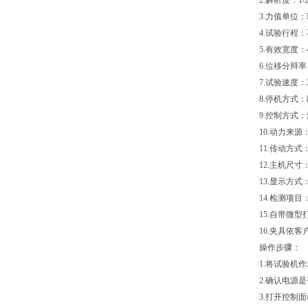
2.解析度：1/2
3.力值单位：K
4.试验行程：
5.有效宽度：4
6.位移分辩率
7.试验速度：2
8.停机方式
9.控制方式
10.动力来
11.传动方
12.主机尺寸：约
13.显示方式
14.检测项
15.自带微
16.夹具依
操作步骤：
1.将试验机
2.确认电源
3.打开控制