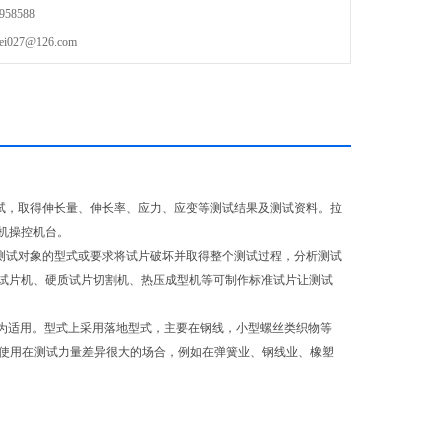
58588
27@126.com
试，取得伸长量、伸长率、应力、应变等测试结果及测试资料。拉
机操控机台。
测试对象的型式或要求将试片破坏并取得整个测试过程，分析测试
试片机、硬质试片切割机、热压成型机等可制作标准试片让测试
i为适用。型式上采用落地型式，主要在钢线，小型螺丝类织物等
应器，使用在测试力量差异很大的场合，例如在弹簧业、钢线业、橡塑