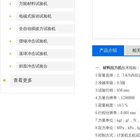
万能材料试验机
电磁式振动试验机
全自动插拔力试验机
摆锤冲击试验机
产品介绍
相
落球冲击试验机
斜面冲击试验台
一、
材料拉力机
技术指标
1.容量选择：2、5 KN内任
查看更多
2.准确等级：0.5级
3.试验行程：650 mm
4.力量分辨率：1/200000
5.荷重精度：±0.5 %
6.行程分辨率：0.001 mm
7.力量单位：kgf，gf ，N，
8.应力单位：MPa，kPa，kgf/
9.控制方式：计算机主机试