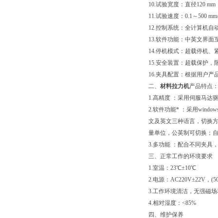
10.试验宽度：直径120 mm
11.试验速度：0.1～500 mm/
12.控制系统：全计算机
13.软件功能：中英文界面
14.停机模式：超载停机
15.安全装置：超载保护，
16.夹具配置：根据用户
二、
材料拉力机
产品特点
1.高精度 ：采用伺服马达
2.软件功能* ：采用wi
文及英文三种语言，切换方
量单位，公英制可切换；
3.多功能 ：配合不同夹
三、正常工作的环境要求
1.室温：23℃±10℃
2.电源：AC220V±22V，
3.工作环境清洁，无强磁
4.相对湿度：<85%
四、维护保养