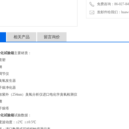
免费咨询：86-027-849
发邮件给我们：huawei0
相关产品
留言询价
老化试验箱
主要材质：
喷塑
钢
调节仪
臭氧发生器
干燥净化器
散紫外（254nm）臭氧分析仪进口电化学臭氧检测仪
槽
干燥塔
老化试验箱
试验数据：
波动度：≤2℃ ≤±0.5℃