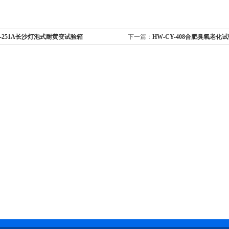
-251A长沙灯泡式耐黄变试验箱
下一篇：
HW-CY-408合肥臭氧老化