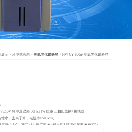
品展示
>
环境试验箱
>
臭氧老化试验箱
> HW-CY-800耐臭氧老化试验箱
：
V±10V 频率及误差 50Hz±1% 线路 三相四线制+接地线
馏水、去离子水，电阻率≥500V.m。
要求 5℃～35℃ 相对湿度要求 ≤85％RH 环境气压要求 86KPa～