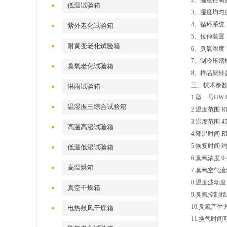
2、温度控制
低温试验箱
3、湿度均匀度
4、循环系统
紫外老化试验箱
5、拉伸装置
耐黄变老化试验箱
6、臭氧浓度：
7、制冷压缩
臭氧老化试验箱
8、样品架转盘
三、
技术参
淋雨试验箱
1.型 号HW-C
温湿振三综合试验箱
2.温度范围 R
3.湿度范围 45
高温高湿试验箱
4.降温时间 RT
5.恢复时间 
低温低湿试验箱
6.臭氧浓度 0～
高温烘箱
7.臭氧空气流
8.温度波动度 
真空干燥箱
9.臭氧控制精度
10.臭氧产生
电热鼓风干燥箱
11.换气时间可调a