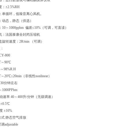
器：进口数显或可编程触摸屏仪表
：±2.5%RH
：单循环，低噪音离心风机。
：动态，静态（供选）
10～1000pphm 偏差≤10%（可调，可直读）
机：法国泰康全封闭压缩机
旋转速度：2R/min （可调）
数：
Y-800
T～90℃
～98%R.H
～20℃≤20min（非线性nonlinear）
约30分钟左右
1000PPhm
动速率 40～400升/分钟（无级调速）
±0.5℃
 ±10%
方式 静态空气排放
djustable