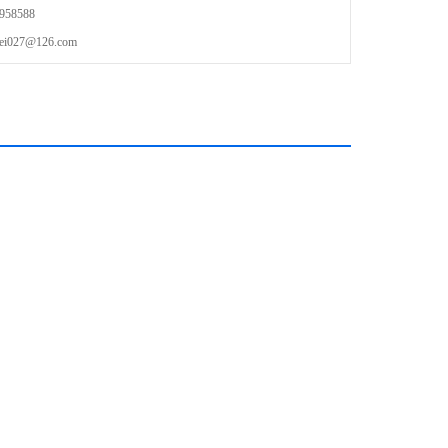
58588
27@126.com