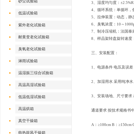
砂尘试验箱
3、湿度均匀度：±2.5%R
4、循环系统：单循环，
低温试验箱
5、拉伸装置：动态，静
6、臭氧浓度：10～100
紫外老化试验箱
7、制冷压缩机：法国泰
耐黄变老化试验箱
8、样品架转盘旋转速度：2
臭氧老化试验箱
三、
安装配置：
淋雨试验箱
1、电源条件 电压及误差 3
温湿振三综合试验箱
2、加湿用水 采用纯净水
高温高湿试验箱
3、安装场地、尺寸要求 承
低温低湿试验箱
高温烘箱
通道要求 按技术规格书
真空干燥箱
A：≥100cm B：≥150cm C:
电热鼓风干燥箱