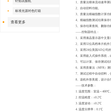
针焰试验机
1、质量法熔体流动速率测
2、自动切料功能。
标准光源对色灯箱
3、质量法熔融指数计算功
4、熔融指数测试结果保存
查看更多
5、保存结果查阅、删除功
——控制器特点：
1、采用液晶显示器中文显
2、采用32位高档单片机
3、采用24位美国AD公
4、采用嵌入式操作系统，
5、可以计算、保存测试结
6、采用质量法（MFR）测
7、测试过程中自动切料，
8、该机外形美观，设计合
——技术参数：
1. 温度范围：室温～400℃
2. 控温精度：±0.2℃
3. 温度波动：±0.2℃
4. 温度分辨率：0.1℃