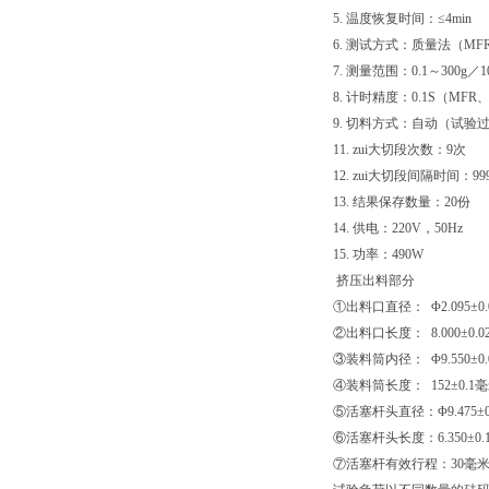
5. 温度恢复时间：≤4min
6. 测试方式：质量法（MF
7. 测量范围：0.1～300g／10
8. 计时精度：0.1S（MFR
9. 切料方式：自动（试
11. zui大切段次数：9次
12. zui大切段间隔时间：999
13. 结果保存数量：20份
14. 供电：220V，50Hz
15. 功率：490W
挤压出料部分
①出料口直径： Φ2.095±0.
②出料口长度： 8.000±0.0
③装料筒内径： Φ9.550±0.
④装料筒长度： 152±0.1
⑤活塞杆头直径：Φ9.475±0
⑥活塞杆头长度：6.350±0.
⑦活塞杆有效行程：30毫