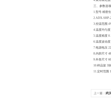
4.采用钢化
三、参数选
1.型号 精
2.ADX-SHP-
3.控温范围 4
4.温度均匀度 
5.温度精度 0
6.温度波动度 
7.电源电压 22
8.内胆尺寸 480
9.外形尺寸 600
10.样品架 3
11.定时范围 1
上一篇：
武