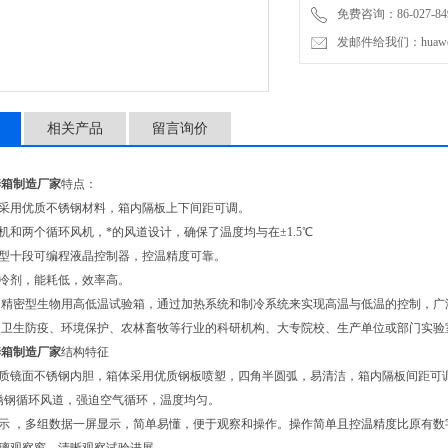
免费咨询：86-027-849
发邮件给我们：huawei0
相关产品
留言询价
养箱制造厂家
特点：
箱采用优质不锈钢材料，箱内隔板上下间距可调。
缩机和两个循环风机，*的风道设计，确保了温度均与在±1.5℃
能型十段可编程液晶控制器，控温精度可靠。
制冷剂，能耗低，效率高。
为精密型生物用高低温试验箱，通过加热系统和制冷系统来实现高温与低温的控制，广
、卫生防疫、环境保护、农林畜牧等行业的科研机构、大专院校、生产单位或部门实验
养箱制造厂家
结构特征
优质镜面不锈钢内胆，箱体采用优质钢板喷塑，四角半圆弧，易清洁，箱内隔板间距可
不锈钢循环风道，强迫空气循环，温度均匀。
显示 ，多组数据一屏显示，简单易懂，便于观察和操作。操作简单且控温精度比原有