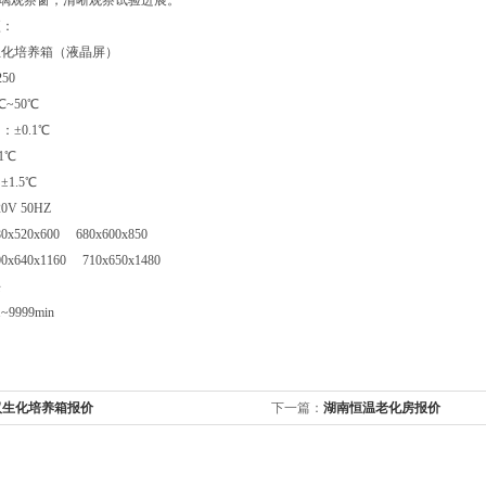
玻璃观察窗，清晰观察试验进展。
项：
密生化培养箱（液晶屏）
250
℃~50℃
：±0.1℃
.1℃
±1.5℃
0V 50HZ
x520x600 680x600x850
x640x1160 710x650x1480
块
~9999min
汉生化培养箱报价
下一篇：
湖南恒温老化房报价