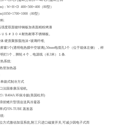
20～-20℃约需40分钟20～-40℃约需60分钟
)：W×H×D 400×500×400（80型）
)1050×1700×1000（80型）
料:
: 高强度双面镀锌钢板加表面精粉烤漆
: ＳＵＳ＃３０４耐热耐寒不锈钢板。
箱体:硬质聚胺脂泡沫+玻璃纤维;
;观察窗1个(透明电热膜中空玻璃),50mm电缆孔1个（位于箱体左侧），样
明灯1个，脚轮４个，电源线（长3米）１条.
热系统:
 电热管加热器
:
： 单级式制冷方式
进口法国泰康压缩机,
23 / R404A 环保冷媒(美国杜邦)
波浪状鳍片型强迫送风冷凝器
率式FIN-TUBE 蒸发器
统:
并位方式微动加湿系统,附三只进口磁簧开关,可减少因电子式而