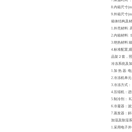
7.降温时间 ：
8.内箱尺寸(mm
9.外箱尺寸(mm
箱体结构及材
1.外壳材料
2.内箱材料
3.绝热材料:
4.标准配置
品架２套，照
冷冻系统及加
1.加 热 器:
2.冷冻机单元
3.冷冻方式
4.压缩机：
5.制冷剂： R
6.冷凝器：
7.蒸发器：斜
加湿及除湿系
1.采用电子