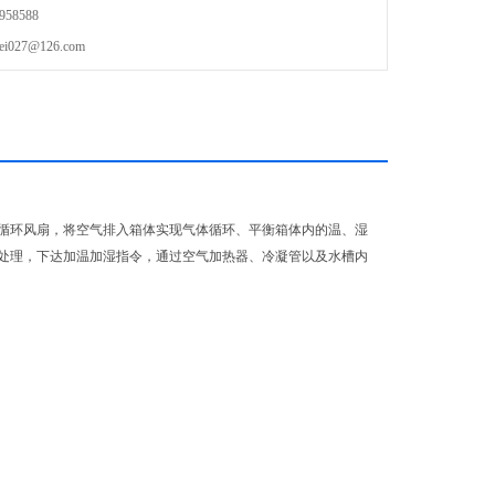
58588
27@126.com
循环风扇，将空气排入箱体实现气体循环、平衡箱体内的温、湿
处理，下达加温加湿指令，通过空气加热器、冷凝管以及水槽内