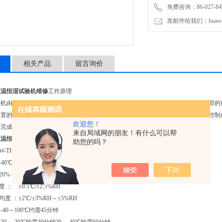
免费咨询：86-027-849
发邮件给我们：huawei0
相关产品
留言询价
恒温恒湿试验机维修
工作原理
验机由制冷系统、加热系统、加湿系统送、风循环系统组成。通过安装在箱体内顶部的
内置的温、湿度传感器采集的数据，传至温、湿度控制器（微型信息处理器）进行控制
欢迎您！
同完成。
来自局域网的朋友！有什么可以帮
恒温恒湿试验机维修
技术产品：(可以根据客户的要求定做非标产品）
助您的吗？
-TH-150B
-40℃～150℃
0%～98%RH
 ： ±0.5℃/±2.5%RH
度 ：±2℃/±3%RH～±5%RH
：-40～100℃约需45分钟