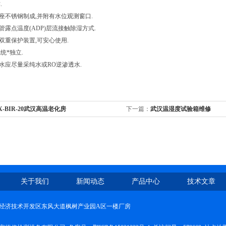
.
整座不锈钢制成,并附有水位观测窗口.
管露点温度(ADP)层流接触除湿方式.
流双重保护装置,可安心使用.
系统*独立.
筒水应尽量采纯水或RO逆渗透水.
X-BIR-20武汉高温老化房
下一篇：
武汉温湿度试验箱维修
关于我们
新闻动态
产品中心
技术文章
经济技术开发区东风大道枫树产业园A区一楼厂房