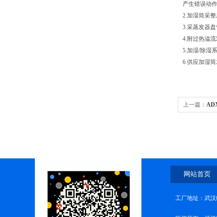
产生错误动作
2.加湿筒采
3.采蒸发器盘
4.附过热溢
5.加湿/除湿
6.供应加湿
上一篇：
AD
网站首页
工厂地址：武汉