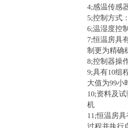
4;感温传感
5;控制方
6;温湿度控制采
7;恒温房
制更为精确
8;控制器
9;具有10
大值为99小
10;资料
机
11;恒温房
过程并执行