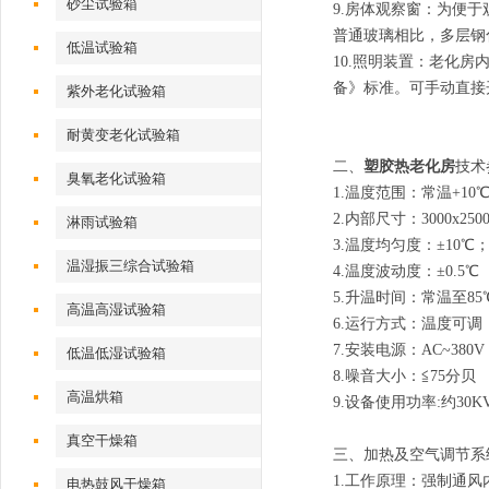
砂尘试验箱
9.房体观察窗：为便于
普通玻璃相比，多层钢
低温试验箱
10.照明装置：老化房内
备》标准。可手动直接
紫外老化试验箱
耐黄变老化试验箱
二、
塑胶热老化房
技术
臭氧老化试验箱
1.温度范围：常温+1
2.内部尺寸：3000x250
淋雨试验箱
3.温度均匀度：±10
温湿振三综合试验箱
4.温度波动度：±0.5℃
5.升温时间：常温至85
高温高湿试验箱
6.运行方式：温度可调
7.安装电源：AC~380V
低温低湿试验箱
8.噪音大小：≦75分贝
高温烘箱
9.设备使用功率:约30K
真空干燥箱
三、加热及空气调节系
1.工作原理：强制通
电热鼓风干燥箱