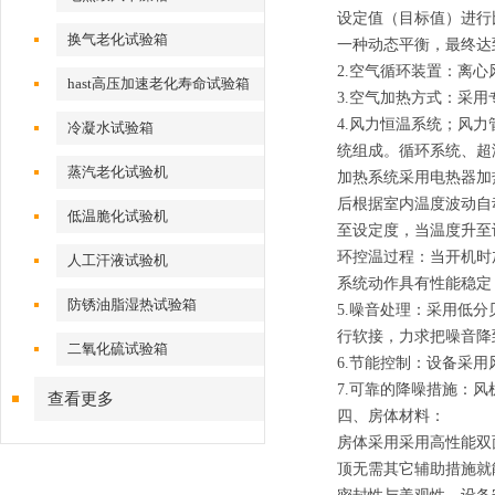
设定值（目标值）进行
换气老化试验箱
一种动态平衡，最终达
2.空气循环装置：离心
hast高压加速老化寿命试验箱
3.空气加热方式：采用
4.风力恒温系统；风力
冷凝水试验箱
统组成。循环系统、超
蒸汽老化试验机
加热系统采用电热器加
后根据室内温度波动自
低温脆化试验机
至设定度，当温度升至
环控温过程：当开机时
人工汗液试验机
系统动作具有性能稳定
防锈油脂湿热试验箱
5.噪音处理：采用低
行软接，力求把噪音降
二氧化硫试验箱
6.节能控制：设备采
7.可靠的降噪措施：
查看更多
四、房体材料：
房体采用采用高性能双
顶无需其它辅助措施就