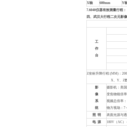
X轴
600mm
Y
7.6040仪器有效测量行程：
四、
武汉大行程二次元影
工
作
台
Z坐标升降行程:(MM)：20
X、Y、Z
影
摄影机：美国T
像
变焦物镜倍率：0
系
视频总倍率：3
统
物方视场：7～
照
明
表面光源与透
电
源
180V（AC）