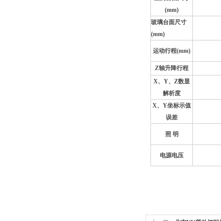
(mm)
玻璃台面尺寸
(mm)
运动行程
(mm)
Z
轴升降行程
X
、
Y
、
Z
数显
解析度
X
、
Y
坐标示值
误差
照
明
电源电压