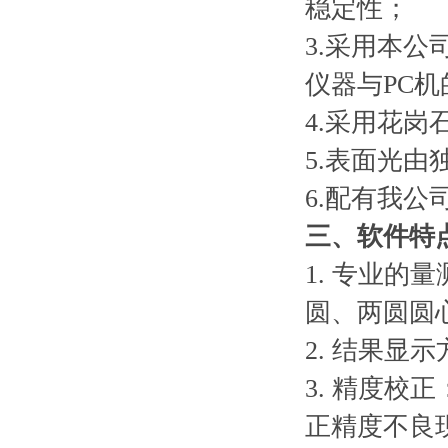
稳定性；
3.
采用本公
仪器与
PC
机
4.
采用花岗
5.
表面光由
6.
配有我公
三、
软件特
1.
专业的量
圆、两圆圆
2.
结果显示
3.
精度校正
正精度不良