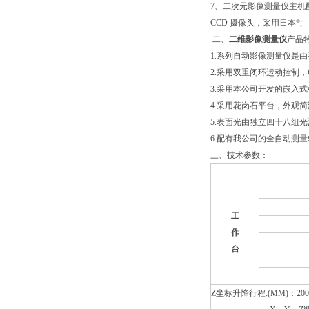
7、二次元影像测量仪主机配
CCD 摄像头，采用日本*;
二、
二维影像测量仪
产品
1.系列自动影像测量仪是
2.采用双重闭环运动控制
3.采用本公司开发的嵌入
4.采用花岗石平台，外观
5.表面光由独立四十八组
6.配有我公司的全自动测量软件
三、技术参数：
工
作
台
Z坐标升降行程:(MM)：20