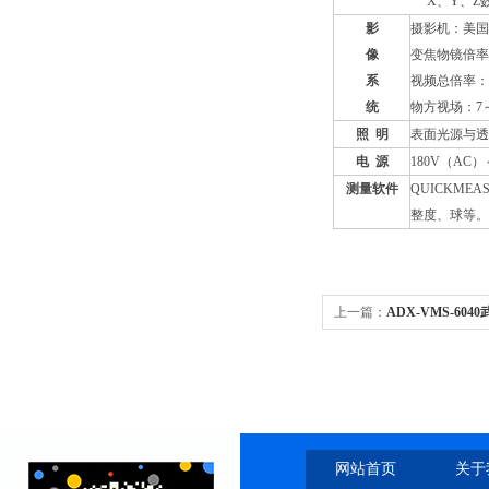
X、Y、Z
影
摄影机：美国T
像
变焦物镜倍率：0
系
视频总倍率：3
统
物方视场：7～
照
明
表面光源与透
电
源
180V（AC）
测量软件
QUICKM
整度、球等。
上一篇：
ADX-VMS-6
网站首页
关于