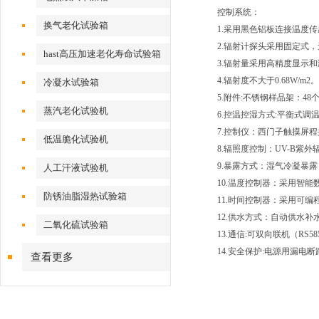
控制系统：
换气老化试验箱
1.采用黑色铝板连接温度
2.辐射计探头采用固定式
hast高压加速老化寿命试验箱
3.辐射量采用高精度显示
4.辐射度不大于0.68W/m2。
冷凝水试验箱
5.附件:不锈钢样品架：48
蒸汽老化试验机
6.控温控湿方式:平衡式调温
7.控制仪：西门子触摸屏
低温脆化试验机
8.辐照度控制：UV-B紫
9.暴露方式：湿气冷凝暴
人工汗液试验机
10.温度控制器：采用智
防锈油脂湿热试验箱
11.时间控制器：采用可
12.供水方式：自动供水补
二氧化硫试验箱
13.通信:可双向联机（R
14.安全保护:电源用漏电
查看更多