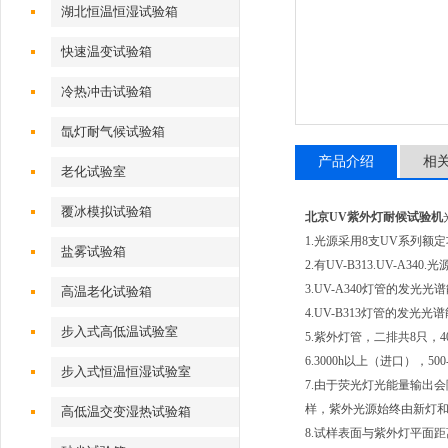
湖北恒温恒湿试验箱
快速温变试验箱
冷热冲击试验箱
氙灯耐气候试验箱
产品介绍
相
老化试验室
覆冰模拟试验箱
北京UV紫外灯耐候试验机
1.光源采用8支UV系列额
盐雾试验箱
2.有UV-B313.UV-A3
3.UV-A340灯管的发光光
高温老化试验箱
4.UV-B313灯管的发光光
步入式高低温试验室
5.紫外灯管，二排共8只，4
6.3000h以上（进口），500
步入式恒温恒湿试验室
7.由于荧光灯光能量输出
样，紫外光源始终由新灯
高低温交变湿热试验箱
8.试样表面与紫外灯平面距