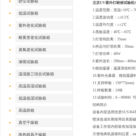
砂尘试验箱
北京UV紫外灯耐候试验机
1.温度范围：室温+10℃～7
低温试验箱
2.温度波动度：≤±0.5℃
3.温度均匀度：≤±2℃
紫外老化试验箱
4.黑板温度：40℃～65℃
耐黄变老化试验箱
5.灯管间距离：35mm
6.样品与灯管距离：50mm
臭氧老化试验箱
7.灯管功率：40W
8.紫外波长：290nm～400
淋雨试验箱
9.模拟凝露：凝露系统时间
温湿振三综合试验箱
10.紫外光暴露、模拟凝露时
11.支持样板：150*75(mm)
高温高湿试验箱
12.样板数量：24块
13.试验时间：0～9990H 
低温低湿试验箱
结构简介
高温烘箱
设备内室选用优质SUS3
喷涂造成长期使用后表面
真空干燥箱
设备工作室内部装有加湿加
方便地将机器移到位置，zu
电热鼓风干燥箱