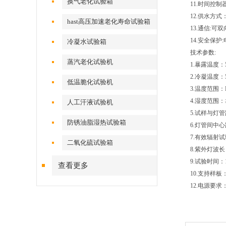
换气老化试验箱
11.时间控
12.供水方
hast高压加速老化寿命试验箱
13.通信:
14.安全保
冷凝水试验箱
技术参数:
蒸汽老化试验机
1.暴露温度：
2.冷凝温度
低温脆化试验机
3.温度范围：R
4.湿度范围：≥
人工汗液试验机
5.试样与灯管
防锈油脂湿热试验箱
6.灯管间中心
7.有效辐射试
二氧化硫试验箱
8.紫外灯波长：
9.试验时间：1
查看更多
10.支持样板：
12.电源要求：