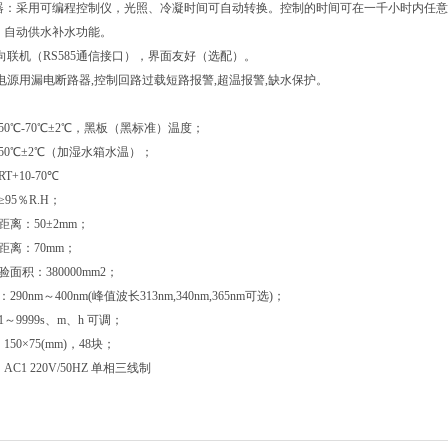
制器：采用可编程控制仪，光照、冷凝时间可自动转换。控制的时间可在一千小时内任
式：自动供水补水功能。
可双向联机（RS585通信接口），界面友好（选配）。
护:电源用漏电断路器,控制回路过载短路报警,超温报警,缺水保护。
50℃-70℃±2℃，黑板（黑标准）温度；
：50℃±2℃（加湿水箱水温）；
T+10-70℃
95％R.H；
距离：50±2mm；
距离：70mm；
验面积：380000mm2；
290nm～400nm(峰值波长313nm,340nm,365nm可选)；
～9999s、m、h 可调；
150×75(mm)，48块；
AC1 220V/50HZ 单相三线制