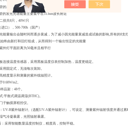
313.UV-A340.光源供用户选择配置（任选一种）
40灯管的发光光谱能量主要集中在340nm波长附
13灯管的发光光谱能量主要集中在313nm波长附近
二排共8只，40W/只
上（进口），500-700h（国产）
灯光能量输出会随时间而逐步衰减，为了减小因光能量衰减造成试验的影响,所有的8支灯
源始终由新灯和旧灯组成，从而得到一个输出恒定的光能量
与紫外灯平面距离为50毫米且相平行
铝板连接温度传感器，采用黑板温度仪表控制加热，温度更稳定。
头采用固定式，无须每次装卸。
用高精度显示和测量的紫外线辐照计。
0.68W/m2。
钢样品架：48个。
式:平衡式调温调湿(BTHC)。
西门子触摸屏程控仪。
制：UV-B紫外辐射计,（选配UV-A紫外辐射计），可设定、测量紫外辐射强度并通过
：湿气冷凝暴露，光照辐射暴露。
制器：采用智能数显温度控制仪，精度高，控制平稳。