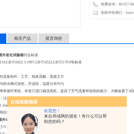
免费咨询：86-027-849
发邮件给我们：huawei0
相关产品
留言询价
紫外老化试验箱
符合标准:
4,GB/T16422.3-1997,GB/T14522,GB/T5170.9等标准
数控设备制作、工艺、线条流畅，美观大方
为内胆水槽式加热，升温快，温度分布均匀
采用单循环系统，有壹只进口轴流风机，提高了空气流量和加热的能力，大幅改善了试
量：洁净水或蒸馏水8
1.2mm厚304SUS高级不锈钢板及铝合金框架
欢迎您！
使用回涡型及U型积沉装置排水，方便用户清洁
来自局域网的朋友！有什么可以帮
紫外老化试验箱
光源:
助您的吗？
8支UV系列额定功率为40W的紫外荧光灯管作发光源,分布在机器的两侧,每侧各4支