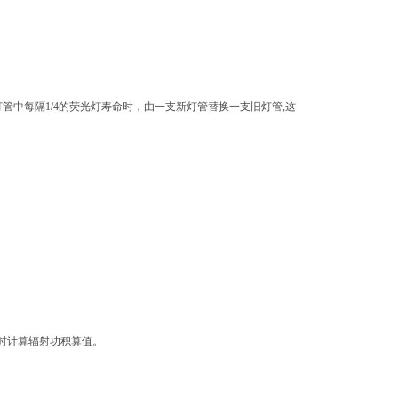
管中每隔1/4的荧光灯寿命时，由一支新灯管替换一支旧灯管,这
累时计算辐射功积算值。