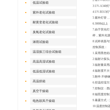
2.有UV-B
低温试验箱
3.UV-A3
4.UV-B3
紫外老化试验箱
5.紫外灯管，
耐黄变老化试验箱
6.3000h以
7.由于荧光
臭氧老化试验箱
样，紫外光
8.试样表面
淋雨试验箱
控制系统：
温湿振三综合试验箱
1.采用黑色
2.辐射计探
高温高湿试验箱
3.辐射量采
4.辐射度不大于
低温低湿试验箱
5.附件:不锈
高温烘箱
6.控温控湿方
7.控制仪：
真空干燥箱
8.辐照度控
9.暴露方式
电热鼓风干燥箱
10.温度控