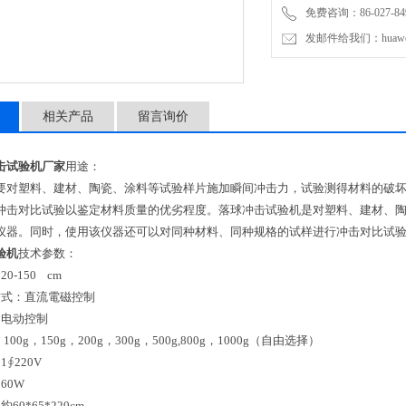
免费咨询：86-027-849
发邮件给我们：huawei0
相关产品
留言询价
击试验机厂家
用途：
要对塑料、建材、陶瓷、涂料等试验样片施加瞬间冲击力，试验测得材料的破
冲击对比试验以鉴定材料质量的优劣程度。落球冲击试验机是对塑料、建材、
仪器。同时，使用该仪器还可以对同种材料、同种规格的试样进行冲击对比试
验机
技术参数：
0-150 cm
方式：直流電磁控制
：电动控制
00g，150g，200g，300g，500g,800g，1000g（自由选择）
∮220V
：60W
60*65*220cm