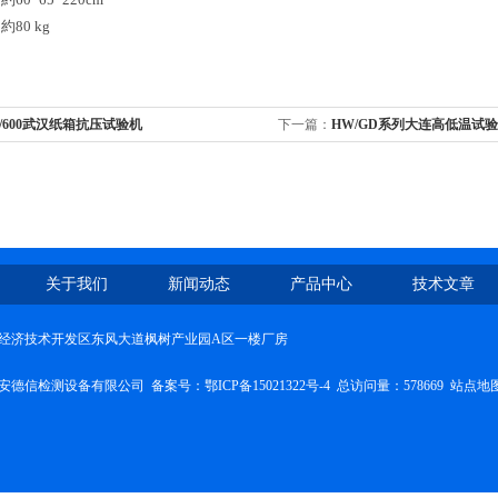
80 kg
/600武汉纸箱抗压试验机
下一篇：
HW/GD系列大连高低温试
关于我们
新闻动态
产品中心
技术文章
经济技术开发区东风大道枫树产业园A区一楼厂房
安德信检测设备有限公司 备案号：
鄂ICP备15021322号-4
总访问量：578669
站点地