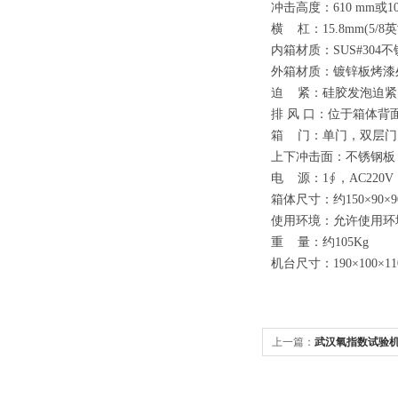
冲击高度：610 mm或10
横 杠：15.8mm(5/8
内箱材质：SUS#304
外箱材质：镀锌板烤
迫 紧：硅胶发泡迫紧
排 风 口：位于箱体背面
箱 门：单门，双层门
上下冲击面：不锈钢板
电 源：1∮，AC220V
箱体尺寸：约150×90×9
使用环境：允许使用环境
重 量：约105Kg
机台尺寸：190×100×11
上一篇：
武汉氧指数试验