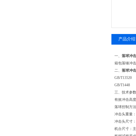
产品介绍
一、
落球冲
箱包落锤冲击
二、
落球冲
GB/T13520
GB/T1448
三、
技术参
有效冲击高度：3
落球控制方
冲击头重量：100
冲击头尺寸：圆
机台尺寸：主机