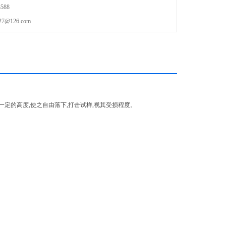
588
@126.com
定的高度,使之自由落下,打击试样,视其受损程度。