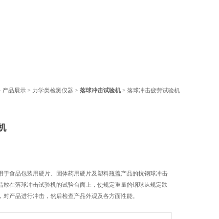
>
产品展示
>
力学类检测仪器
>
落球冲击试验机
> 落球冲击疲劳试验机
机
用于食品包装用硬片、固体药用硬片及塑料瓶盖产品的抗钢球冲击
品放在落球冲击试验机的试验台面上，使规定重量的钢球从规定跌
，对产品进行冲击，然后检查产品外观及各方面性能。