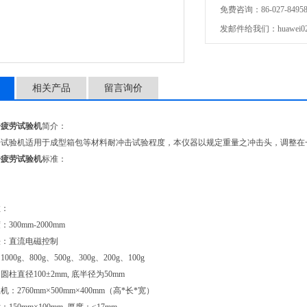
免费咨询：86-027-84958
发邮件给我们：huawei027
相关产品
留言询价
击疲劳试验机
简介：
试验机适用于成型箱包等材料耐冲击试验程度，本仪器以规定重量之冲击头，调整在一
击疲劳试验机
标准：
数：
00mm-2000mm
法：直流电磁控制
0g、800g、500g、300g、200g、100g
柱直径100±2mm, 底半径为50mm
：2760mm×500mm×400mm（高*长*宽）