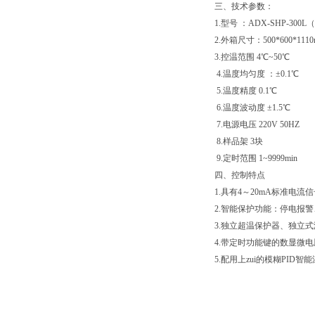
三、技术参数：
1.型号 ：ADX-SHP-300
2.外箱尺寸：500*600*1110
3.控温范围 4℃~50℃
4.温度均匀度 ：±0.1℃
5.温度精度 0.1℃
6.温度波动度 ±1.5℃
7.电源电压 220V 50HZ
8.样品架 3块
9.定时范围 1~9999min
四、控制特点
1.具有4～20mA标准电
2.智能保护功能：停电报
3.独立超温保护器、独立
4.带定时功能键的数显微
5.配用上zui的模糊PID智