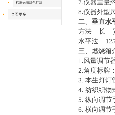
7.仪器重量约
标准光源对色灯箱
8.仪器外型尺
查看更多
二、
垂直水
方法 长 
水平法 125±
三、燃烧箱
1.风量调
2.角度标牌
3. 本生灯灯
4. 纺织织
5. 纵向调
6. 横向调