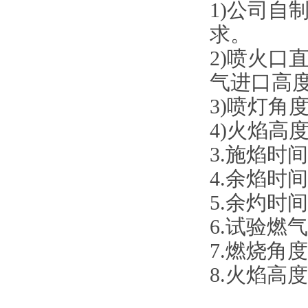
1)公司自制
求。
2)喷火口直
气进口高度为
3)喷灯角
4)火焰高度
3.施焰时间
4.余焰时间
5.余灼时间
6.试验燃
7.燃烧角度
8.火焰高