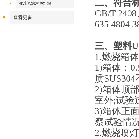
二、符合
标准光源对色灯箱
GB/T 240
查看更多
635 4804
三、
塑料U
1.燃烧箱
1)箱体：
质SUS3
2)箱体
室外;试
3)箱体
察试验情
2.燃烧喷