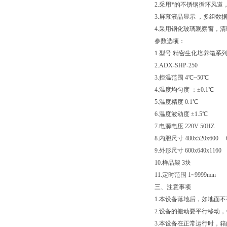
2.采用*的不锈钢循环风
3.屏幕液晶显示 ，多组
4.采用钢化玻璃观察窗，
参数选项：
1.型号 精密生化培养箱系
2.ADX-SHP-250
3.控温范围 4℃~50℃
4.温度均匀度 ：±0.1℃
5.温度精度 0.1℃
6.温度波动度 ±1.5℃
7.电源电压 220V 50HZ
8.内胆尺寸 480x520x600 6
9.外形尺寸 600x640x1160 
10.样品架 3块
11.定时范围 1~9999min
三、注意事项
1.本设备落地后，如地面
2.设备的搬动要平行移动
3.本设备在正常运行时，