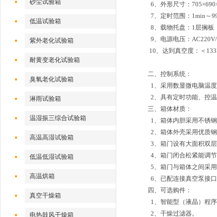
砂尘试验箱
6、外形尺寸：705×690×
7、定时范围：1min～999
低温试验箱
8、载物托盘：1层搁板
9、电源电压：AC220V/
紫外老化试验箱
10、达到真空度：＜133
耐黄变老化试验箱
二、
控制系统：
臭氧老化试验箱
1、采用数显微电脑温度
2、具有定时功能、控温
淋雨试验箱
三、
箱体材质：
温湿振三综合试验箱
1、箱体内胆采用不锈钢
2、箱体外壳采用优质钢
高温高湿试验箱
3、箱门设有大面积双层
4、箱门闭合松紧能调节
低温低湿试验箱
5、箱门与箱体之间采用
高温烘箱
6、已配连接真空泵接口
四、
可选购件：
真空干燥箱
1、智能型（液晶）程序
2、干燥过滤器。
电热鼓风干燥箱